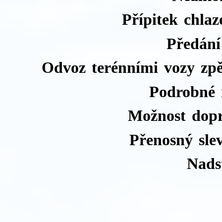
Přípitek chla
Předání
Odvoz terénními vozy zpě
Podrobné 
Možnost dopr
Přenosný slev
Nads