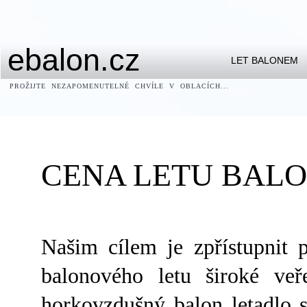
ebalon.cz
LET BALONEM
PROŽIJTE NEZAPOMENUTELNÉ CHVÍLE V OBLACÍCH...
anadolu yakası escort
sakarya escort
ümraniye escort bayan
bursa escort bayanlar
http://www.bursaelit.com
CENA LETU BAL
Našim cílem je zpřístupnit p
balonového letu široké veř
horkovzdušný balon letadlo