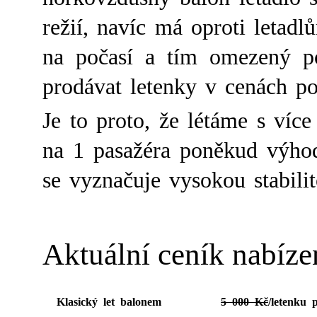
režií, navíc má oproti letadl
na počasí a tím omezený p
prodávat letenky v cenách po
Je to proto, že létáme s víc
na 1 pasažéra poněkud výhod
se vyznačuje vysokou stabilit
Aktuální ceník nabíze
Klasický let balonem
5 000 Kč
/letenku 