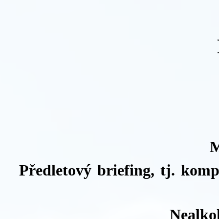
M
Předletový briefing, tj. kom
Nealko